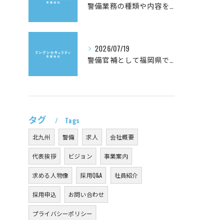
警備業務の種類や内容を徹底解説し自分に合う警備を選ぶための基礎知識
2026/07/19
警備官補として福岡県で目指すキャリアと年齢制限や倍率の最新情報
タグ
Tags
北九州
警備
求人
会社概要
代表挨拶
ビジョン
事業案内
求める人物像
採用Q&A
社員紹介
採用申込
お問い合わせ
プライバシーポリシー