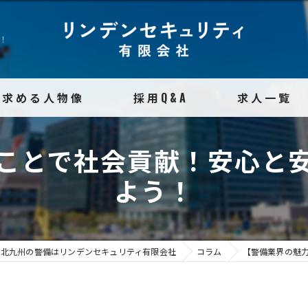
！
求める人物像
採用Q&A
求人一覧
ことで社会貢献！安心と
よう！
北九州の警備はリンデンセキュリティ有限会社
コラム
【警備業界の魅