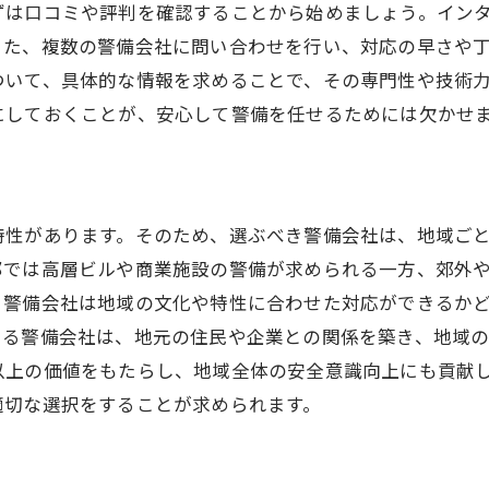
高度化する警備システムの現状
は口コミや評判を確認することから始めましょう。インタ
また、複数の警備会社に問い合わせを行い、対応の早さや
最新の警備技術を採用する会社を選ぶ
ついて、具体的な情報を求めることで、その専門性や技術
警備業界の法改正とその影響
にしておくことが、安心して警備を任せるためには欠かせ
セキュリティ技術の進化がもたらす変化
最新動向を踏まえた警備会社の選び方
福岡県の警備会社のサービス内容を比較する
特性があります。そのため、選ぶべき警備会社は、地域ご
警備会社の提供サービスを徹底分析
部では高層ビルや商業施設の警備が求められる一方、郊外
具体的な警備内容とその特徴
、警備会社は地域の文化や特性に合わせた対応ができるか
警備会社ごとのサービスの強みを比較
きる警備会社は、地元の住民や企業との関係を築き、地域の
企業向け警備と個人向け警備の違い
以上の価値をもたらし、地域全体の安全意識向上にも貢献
警備サービスにおける付加価値とは
適切な選択をすることが求められます。
優良警備サービスの見極め方
費用対効果で選ぶ警備会社の賢い選び方