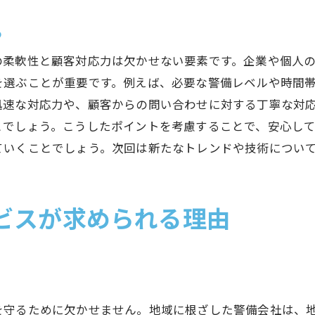
依頼前に知っておくべき警備会社の選定基準
る
契約前に確認するべき警備内容
の柔軟性と顧客対応力は欠かせない要素です。企業や個人
信頼性の高い警備会社の見つけ方
を選ぶことが重要です。例えば、必要な警備レベルや時間
警備体制の確認とその重要性
迅速な対応力や、顧客からの問い合わせに対する丁寧な対
警備会社の認可と資格を確認する
とでしょう。こうしたポイントを考慮することで、安心し
合意条件と警備契約の見直しポイント
ていくことでしょう。次回は新たなトレンドや技術につい
依頼前に確認するべき評判と実績
最適な警備会社と出会うためのチェックポイント
ビスが求められる理由
警備会社選びの最終確認事項
実際の現場対応力をチェックする
警備計画の具体性と実行力を評価する
契約後のサポート体制を確認する
を守るために欠かせません。地域に根ざした警備会社は、
警備員の教育と訓練の充実度を確認