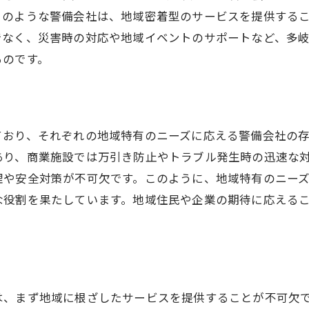
このような警備会社は、地域密着型のサービスを提供する
利用者の声を参考にした選定ポイント
でなく、災害時の対応や地域イベントのサポートなど、多
るのです。
ており、それぞれの地域特有のニーズに応える警備会社の
あり、商業施設では万引き防止やトラブル発生時の迅速な
理や安全対策が不可欠です。このように、地域特有のニー
な役割を果たしています。地域住民や企業の期待に応える
は、まず地域に根ざしたサービスを提供することが不可欠