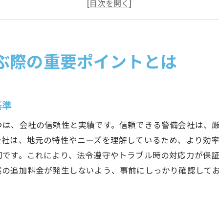
地域の特性を考慮した警備会社選び
警備会社の評判と実績をチェックする
警備の専門性と技術力を比較する
警備プランの柔軟性と顧客対応力を見る
ぶ際の重要ポイントとは
地域密着型の警備サービスが求められる理由
地域に根ざした警備の必要性
基準
地域特有のニーズに応える警備会社
地元の信頼を得るための警備戦略
つは、会社の信頼性と実績です。信頼できる警備会社は、
地域密着型警備のメリットと課題
会社は、地元の特性やニーズを理解しているため、より効
切です。これにより、法令遵守やトラブル時の対応力が保
地元イベントでの警備サービス活用法
然の追加料金が発生しないよう、事前にしっかり確認して
地域社会との連携を重視した警備
最新の警備業界動向を知って選ぶ安心のコツ
警備業界の最新技術とトレンド