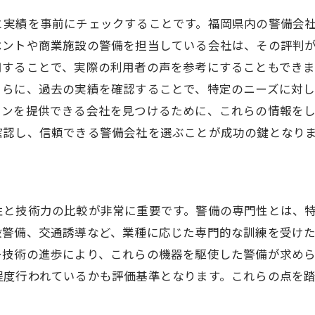
警備費用を抑えるためのポイント
と実績を事前にチェックすることです。福岡県内の警備会
コストパフォーマンスを重視した警備選び
ベントや商業施設の警備を担当している会社は、その評判
料金体系の透明性を確認する
用することで、実際の利用者の声を参考にすることもできま
価格だけでなく質も考慮した警備会社選び
さらに、過去の実績を確認することで、特定のニーズに対
サービス内容に応じた費用の見極め方
ランを提供できる会社を見つけるために、これらの情報を
確認し、信頼できる警備会社を選ぶことが成功の鍵となり
長期的な視点での費用対効果を考える
警備に関する詳細なプラン選びの実践ガイド
ニーズに合わせた警備プラン選び
各種プランの特徴と選び方
性と技術力の比較が非常に重要です。警備の専門性とは、
設警備、交通誘導など、業種に応じた専門的な訓練を受け
柔軟なプランを提供する警備会社を探す
ー技術の進歩により、これらの機器を駆使した警備が求めら
警備の専門家によるプラン提案の活用法
程度行われているかも評価基準となります。これらの点を
警備目的に応じた最適プランの選定
カスタマイズ可能な警備プランを選ぶ