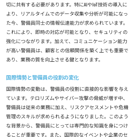
切に共有する必要があります。特にAIやIoT技術の導入に
ブロックチェーンによるデータ保護
より、リアルタイムでのデータ収集や分析が可能になっ
5G技術の普及と警備への影響
た今、警備員同士の情報伝達能力が求められています。
スマートシティのセキュリティ課題と対策
これにより、即時の対応が可能となり、セキュリティの
技術革新がもたらす警備の新たなビジョン
強化につながります。加えて、コミュニケーション能力
未来の警備員トレーニングAIとIoTの活用法
が高い警備員は、顧客との信頼関係を築く上でも重要で
AIとIoTを組み合わせた警備トレーニング
あり、業務の質を向上させる鍵となります。
データ分析による予測型セキュリティ
国際情勢と警備員の役割の変化
仮想シナリオによる危機対応訓練
国際情勢の変動は、警備員の役割に直接的な影響を与え
自動化システムとインタラクティブ学習
ています。テロリズムやサイバー攻撃の脅威が増す中、
AI・IoT時代における倫理教育
警備員は従来の業務に加え、リスクアセスメントや危機
トレーニングプログラムの最適化と進化
管理のスキルが求められるようになりました。このよう
警備の情報化社会における必要なトレーニング
な背景から、警備員にとっては専門的な知識を身につけ
の重要性
ることが重要です。また、国際的なイベントや企業のセ