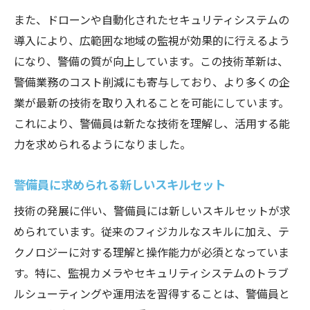
IoTセンサーを用いたリアルタイム監視
また、ドローンや自動化されたセキュリティシステムの
ビッグデータと警備効率の向上
導入により、広範囲な地域の監視が効果的に行えるよう
IoTデバイスのセキュリティリスクと対策
になり、警備の質が向上しています。この技術革新は、
スマートホームと企業のセキュリティ管理
警備業務のコスト削減にも寄与しており、より多くの企
業が最新の技術を取り入れることを可能にしています。
IoTと連携した緊急時対応プロトコル
これにより、警備員は新たな技術を理解し、活用する能
IoT技術を活用したセキュリティ戦略の最適
力を求められるようになりました。
化
警備の新たなステージ未来を見据えたトレーニ
警備員に求められる新しいスキルセット
ング
技術の発展に伴い、警備員には新しいスキルセットが求
未来の警備員に必要な教育プログラム
められています。従来のフィジカルなスキルに加え、テ
国際基準に基づく警備トレーニングの設計
クノロジーに対する理解と操作能力が必須となっていま
テクノロジーと伝統的手法の融合
す。特に、監視カメラやセキュリティシステムのトラブ
シミュレーションを用いた実践的な訓練
ルシューティングや運用法を習得することは、警備員と
メンタルヘルスとストレス管理の重要性