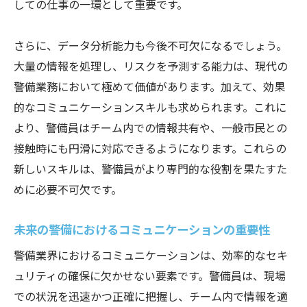
しての仕事の一環として重要です。
リーダーシップスキルとチームワークの強
化
さらに、データ分析能力も今後不可欠になるでしょう。
大量の情報を処理し、リスクを予測する能力は、現代の
進化する警備業務に必要な知識とスキル
警備業務において極めて価値があります。加えて、効果
デジタルセキュリティスキルの習得
的なコミュニケーションスキルも求められます。これに
国際セキュリティスタンダードの理解
より、警備員はチーム内での情報共有や、一般市民との
リスクアセスメント能力の向上
接触時にも円滑に対応できるようになります。これらの
法的知識とコンプライアンスの重要性
新しいスキルは、警備員がより専門的な役割を果たすた
文化的多様性とセキュリティの関係
めに必要不可欠です。
持続可能な警備運営のための知識
未来の警備におけるコミュニケーションの重要性
技術革新による警備の変革とその未来像
ドローン技術と警備の未来
警備業界におけるコミュニケーションは、効率的なセキ
ュリティの確保に欠かせない要素です。警備員は、現場
バーチャルリアリティを用いたセキュリテ
での状況を迅速かつ正確に把握し、チーム内で情報を適
ィ訓練