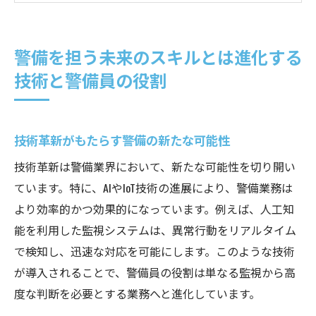
重要性
国際情勢と警備員の役割の変化
警備を担う未来のスキルとは進化する
持続可能な警備業務のためのトレーニング
技術と警備員の役割
警備のプロフェッショナルとしてのキャリ
ア構築
AIと警備の融合新時代のトレーニングとは
技術革新がもたらす警備の新たな可能性
AI技術が警備業務に与える影響
技術革新は警備業界において、新たな可能性を切り開い
警備トレーニングにおけるAI活用法
ています。特に、AIやIoT技術の進展により、警備業務は
ディープラーニングとセキュリティの未来
より効率的かつ効果的になっています。例えば、人工知
AIを活用した緊急事態対応システム
能を利用した監視システムは、異常行動をリアルタイム
で検知し、迅速な対応を可能にします。このような技術
AIと人間の協力によるセキュリティ強化
が導入されることで、警備員の役割は単なる監視から高
AI時代に必要な倫理と法的知識
度な判断を必要とする業務へと進化しています。
IoT技術が警備業務に与える影響とその重要性