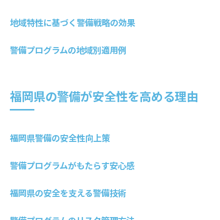
警備プログラム設計の基本ステップ
地域特性に基づく警備戦略の効果
効果的な警備プログラムの要点
警備プログラムのカスタマイズ手法
警備プログラムの地域別適用例
設計から実行までの警備プログラム
警備プログラム設計の重要性と手法
福岡での警備設計の成功事例
福岡県の警備が安全性を高める理由
福岡県独自の警備戦略を探る
福岡県の特化した警備戦略分析
福岡県警備の安全性向上策
独自戦略がもたらす警備の進化
福岡の警備戦略とその効果
警備プログラムがもたらす安心感
警備戦略で地域に貢献する方法
福岡県の警備戦略の独自性
福岡県の安全を支える警備技術
警備戦略が地域に与える影響