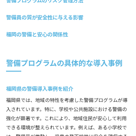
警備プログラムのリスク管理方法
地域に貢献する警備の取り組み
警備が地域社会に貢献する仕組み
警備員の質が安全性に与える影響
福岡県警備の地域貢献事例
地域連携で強化する警備の取り組み
福岡の警備と安心の関係性
地域貢献を目的とした警備戦略
警備が地域に与えるプラスの影響
警備プログラムの具体的な導入事例
福岡の警備が地域に与える価値
警備プログラムの成功要因とは
警備プログラム成功の鍵を探る
福岡県の警備導入事例を紹介
福岡県警備の成功例から学ぶ
福岡県では、地域の特性を考慮した警備プログラムが導
成功する警備プログラムの条件
入されています。特に、学校や公共施設における警備の
警備プログラムの成功要因分析
強化が顕著です。これにより、地域住民が安心して利用
福岡の警備成功に必要な要素
できる環境が整えられています。例えば、ある小学校で
警備の成功事例に見る要因