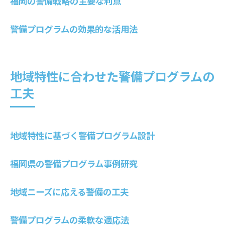
福岡の警備戦略の主要な利点
警備プログラムがもたらす安心感
福岡県の安全を支える警備技術
警備プログラムの効果的な活用法
警備プログラムのリスク管理方法
警備員の質が安全性に与える影響
地域特性に合わせた警備プログラムの
福岡の警備と安心の関係性
工夫
警備プログラムの具体的な導入事例
福岡県の警備導入事例を紹介
具体例から学ぶ警備プログラムの効果
地域特性に基づく警備プログラム設計
導入事例から見る警備の成功要因
警備プログラムの現場適用事例
福岡県の警備プログラム事例研究
福岡県の警備実践例を挙げる
地域ニーズに応える警備の工夫
警備導入の成功事例と教訓
効果的な警備プログラムの設計方法
警備プログラムの柔軟な適応法