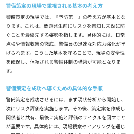
警備策定の現場で重視される基本の考え方
警備業界の最先端技術と策定の関係性
警備策定で新技術を効果的に活かす方法
警備策定の現場では、『予防第一』の考え方が基本とな
ります。これは、問題発生前にリスクを察知し未然に防
警備策定現場で進むデジタル化の実態
ぐことを最優先する姿勢を指します。具体的には、日常
警備新技術で変わる業務策定のポイント
点検や情報収集の徹底、警備員の迅速な対応力強化が挙
警備の資質向上を目指すための実践知識
げられます。こうした基本を守ることで、現場の安全性
警備員の資質向上に必要な実践知識とは
を確保し、信頼される警備体制の構築が可能となりま
警備策定で重要視される資質向上の考え方
す。
警備会社が推奨する資質強化トレーニング
警備の資質評価基準と向上策を徹底解説
警備策定を成功へ導くための具体的な手順
警備策定における資質改善のポイント
警備策定を成功させるには、まず現状分析から開始し、
警備員の資質向上がもたらす業界の変化
次にリスク評価を実施します。その後、策定案を作成し
関係者と共有、最後に実施と評価のサイクルを回すこと
今後の警備業界を見据えたキャリアアップ戦略
が重要です。具体的には、現場視察やヒアリングを通じ
警備策定の進化とキャリアアップの関係性