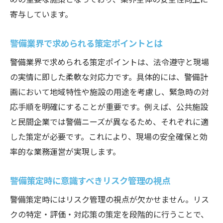
警備トレンドを活かすキャリア形成の具体
寄与しています。
例
警備員教育が策定に与える影響を解説
警備業界で求められる策定ポイントとは
警備員教育が策定力向上に果たす役割とは
警備業界で求められる策定ポイントは、法令遵守と現場
警備策定に直結する教育内容のポイント
の実情に即した柔軟な対応力です。具体的には、警備計
警備員教育資料を活用した実践的策定方法
画において地域特性や施設の用途を考慮し、緊急時の対
警備策定に必要な教育の質と研修の重要性
応手順を明確にすることが重要です。例えば、公共施設
警備会社の教育体制が策定に与える影響
と民間企業では警備ニーズが異なるため、それぞれに適
警備員教育と評価基準の連動性を解説
した策定が必要です。これにより、現場の安全確保と効
率的な業務運営が実現します。
人材育成で変わる警備業界の将来性
警備人材育成センターの役割と業界展望
警備策定時に意識すべきリスク管理の視点
警備策定における人材育成の最新事例
警備策定時にはリスク管理の視点が欠かせません。リス
警備会社で進む人材育成の重要性と効果
クの特定・評価・対応策の策定を段階的に行うことで、
警備業界の将来性を左右する育成戦略