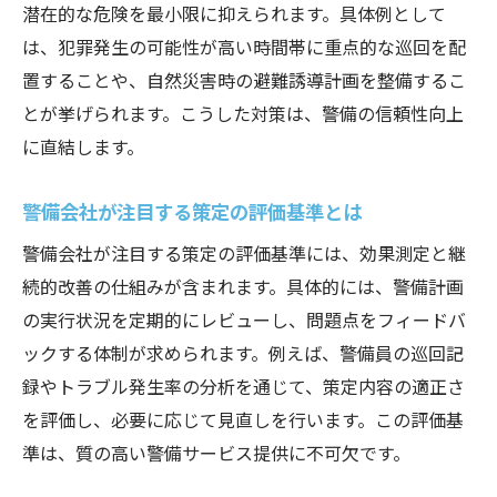
潜在的な危険を最小限に抑えられます。具体例として
警備員の資質向上と業界変革の可能性
は、犯罪発生の可能性が高い時間帯に重点的な巡回を配
警備業界で求められる新たな人材像とは
置することや、自然災害時の避難誘導計画を整備するこ
警備策定を成功へ導く評価表の活用法
とが挙げられます。こうした対策は、警備の信頼性向上
警備員評価表を用いた策定効果の見える化
に直結します。
警備策定時に役立つ評価基準の実践方法
警備会社が注目する策定の評価基準とは
警備会社で評価表を活かす業務改善策
警備会社が注目する策定の評価基準には、効果測定と継
警備策定の質を高める評価表の活用ポイン
続的改善の仕組みが含まれます。具体的には、警備計画
ト
の実行状況を定期的にレビューし、問題点をフィードバ
警備業界で注目される評価表の最新動向
ックする体制が求められます。例えば、警備員の巡回記
警備策定と評価表連動による人材育成
録やトラブル発生率の分析を通じて、策定内容の適正さ
新技術導入時の警備策定ポイント解説
を評価し、必要に応じて見直しを行います。この評価基
警備策定における新技術導入の注意点とは
準は、質の高い警備サービス提供に不可欠です。
警備会社が注目するAI活用の策定基準