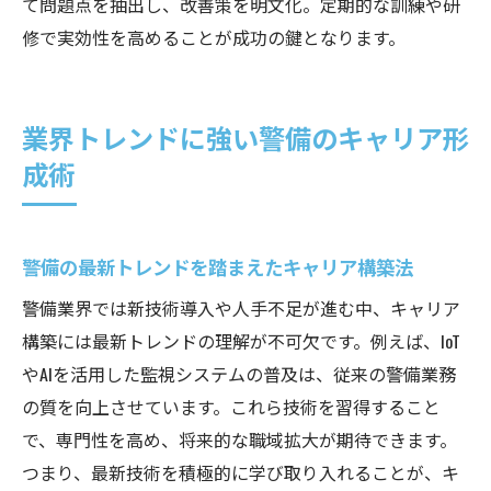
て問題点を抽出し、改善策を明文化。定期的な訓練や研
警備業界の未来像を踏まえた成長戦略
修で実効性を高めることが成功の鍵となります。
警備会社で活躍するためのスキルアップ術
警備策定力を活かしたキャリア形成の実例
警備業界で長く働くためのキャリア戦略
業界トレンドに強い警備のキャリア形
警備策定を通じて見える新たな可能性
成術
警備の最新トレンドを踏まえたキャリア構築法
警備業界では新技術導入や人手不足が進む中、キャリア
構築には最新トレンドの理解が不可欠です。例えば、IoT
やAIを活用した監視システムの普及は、従来の警備業務
の質を向上させています。これら技術を習得すること
で、専門性を高め、将来的な職域拡大が期待できます。
つまり、最新技術を積極的に学び取り入れることが、キ