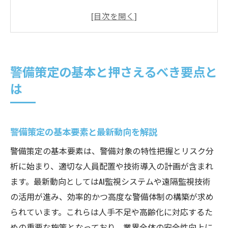
警備策定時に意識すべきリスク管理の視点
警備会社が注目する策定の評価基準とは
警備策定の現場で重視される基本の考え方
警備策定を成功へ導くための具体的な手順
警備策定の基本と押さえるべき要点と
業界トレンドに強い警備のキャリア形成術
は
警備の最新トレンドを踏まえたキャリア構
築法
警備業界で注目されるキャリアアップ戦略
警備策定の基本要素と最新動向を解説
警備策定力が差を生む昇進・転職のポイン
警備策定の基本要素は、警備対象の特性把握とリスク分
ト
析に始まり、適切な人員配置や技術導入の計画が含まれ
警備会社で求められる人材像の変化と対応
ます。最新動向としてはAI監視システムや遠隔監視技術
策
の活用が進み、効率的かつ高度な警備体制の構築が求め
られています。これらは人手不足や高齢化に対応するた
警備業界の将来性を見据えたスキル習得法
めの重要な施策となっており、業界全体の安全性向上に