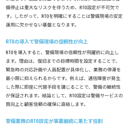
警備におけるRTOとRPOの違いを解説
備停止は重大なリスクを伴うため、RTO設定が不可欠で
警備業務でのRTOとRPOの基本的な違い
す。したがって、RTOを明確にすることは警備現場の安定
警備分野におけるRTOとRPOの役割比較
運用に欠かせない基盤となります。
RTOとRPOが警備現場で果たす異なる意義
警備業務に適したRTOとRPOの活用方法
RTOの導入で警備現場の信頼性が向上
警備で重視すべきRTOとRPOの実践ポイント
RTOを導入すると、警備現場の信頼性が飛躍的に向上し
災害時の警備RTO設定で押さえるべき点
ます。理由は、復旧までの目標時間を設定することで、
災害発生時に警備RTOを適切に設定する方法
緊急時の対応計画や人員配置が具体化し、業務の停滞を
最小限に抑えられるからです。例えば、通信障害が発生
警備業務のRTO設定で重要な災害対策
した際に即座に代替手段を講じることで、警備の継続性
警備現場で災害時RTOを決める際の注意点
が保証されます。結論として、RTO設定は警備サービスの
災害時に強い警備体制を支えるRTOの秘訣
質向上と顧客信頼の確保に直結します。
警備における災害時RTO設定の実践的視点
警備業務のRTO決定プロセスとポイント
警備業務のRTO設定が事業継続に果たす役割
警備業務でRTOを決定する際の基本ステップ