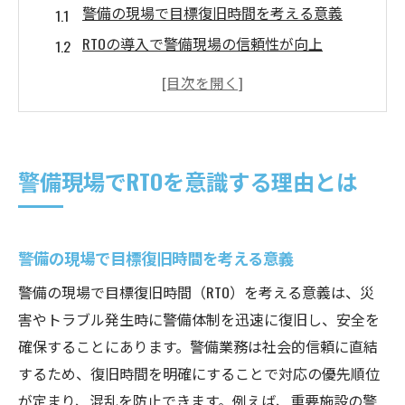
警備の現場で目標復旧時間を考える意義
RTOの導入で警備現場の信頼性が向上
警備業務のRTO設定が事業継続に果たす役割
警備分野でRTOと復旧時間が注目される背景
警備におけるRTOの重要性とリスク対策
目標復旧時間が警備業務に与える影響
警備現場でRTOを意識する理由とは
警備業務のRTOが復旧スピードを左右する理
由
警備における目標復旧時間の設定が与える
警備の現場で目標復旧時間を考える意義
効果
警備の現場で目標復旧時間（RTO）を考える意義は、災
警備現場でRTOが業務効率に与える影響
害やトラブル発生時に警備体制を迅速に復旧し、安全を
警備体制の強化とRTOの相関関係を解説
確保することにあります。警備業務は社会的信頼に直結
するため、復旧時間を明確にすることで対応の優先順位
警備業務の安定運用にRTOが不可欠な理由
が定まり、混乱を防止できます。例えば、重要施設の警