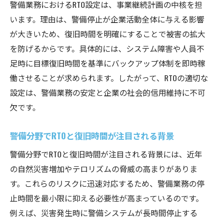
警備業務におけるRTO設定は、事業継続計画の中核を担
警備のRTO設定におけるリスク評価の重要性
います。理由は、警備停止が企業活動全体に与える影響
警備RTO決定で押さえたいプロセスの要点
が大きいため、復旧時間を明確にすることで被害の拡大
RTO算出に役立つ警備業務の評価基準
を防げるからです。具体的には、システム障害や人員不
足時に目標復旧時間を基準にバックアップ体制を即時稼
警備分野のRTO決定を成功させる実践手法
働させることが求められます。したがって、RTOの適切な
システム復旧と警備体制強化の実践法
設定は、警備業務の安定と企業の社会的信用維持に不可
警備システム復旧でRTOを短縮する方法
欠です。
警備体制強化とRTOの両立を目指す実践法
警備RTO向上へシステム復旧手順の見直し
警備分野でRTOと復旧時間が注目される背景
警備業務で役立つシステム復旧の具体策
警備分野でRTOと復旧時間が注目される背景には、近年
警備体制の再構築とRTO最適化の実例紹介
の自然災害増加やテロリズムの脅威の高まりがありま
す。これらのリスクに迅速対応するため、警備業務の停
止時間を最小限に抑える必要性が高まっているのです。
例えば、災害発生時に警備システムが長時間停止する