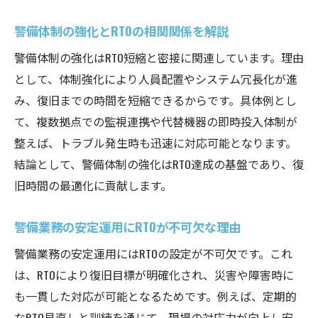
警備体制の強化とRTOの相関関係を解説
警備体制の強化はRTO短縮と密接に関連しています。理由
として、体制強化により人員配置やシステム冗長化が進
み、復旧までの時間を短縮できるからです。具体例とし
て、複数拠点での監視連携や代替機器の即時投入体制が
整えば、トラブル発生時も迅速に対応可能となります。
結論として、警備体制の強化はRTO達成の基盤であり、復
旧時間の最適化に貢献します。
警備業務の安定運用にRTOが不可欠な理由
警備業務の安定運用にはRTOの設定が不可欠です。これ
は、RTOにより復旧目標が明確化され、災害や障害時に
も一貫した対応が可能となるためです。例えば、定期的
なRTO見直しと訓練を通じて、現場の対応力が向上し安