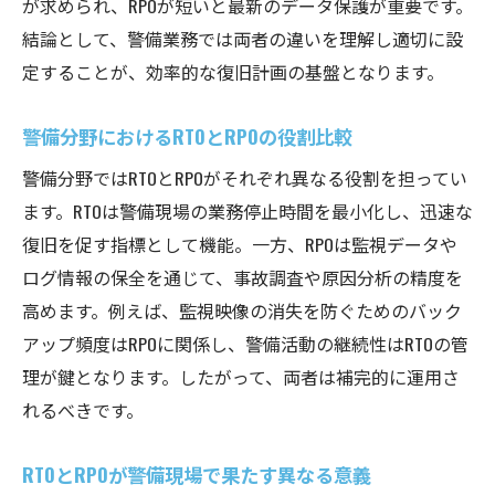
が求められ、RPOが短いと最新のデータ保護が重要です。
結論として、警備業務では両者の違いを理解し適切に設
定することが、効率的な復旧計画の基盤となります。
警備分野におけるRTOとRPOの役割比較
警備分野ではRTOとRPOがそれぞれ異なる役割を担ってい
ます。RTOは警備現場の業務停止時間を最小化し、迅速な
復旧を促す指標として機能。一方、RPOは監視データや
ログ情報の保全を通じて、事故調査や原因分析の精度を
高めます。例えば、監視映像の消失を防ぐためのバック
アップ頻度はRPOに関係し、警備活動の継続性はRTOの管
理が鍵となります。したがって、両者は補完的に運用さ
れるべきです。
RTOとRPOが警備現場で果たす異なる意義