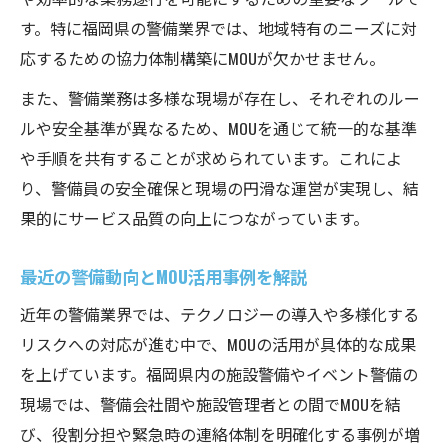
警備の現場改善を促すMOU活用術
す。特に福岡県の警備業界では、地域特有のニーズに対
効率的な警備体制とMOUの関係性
応するための協力体制構築にMOUが欠かせません。
警備員の負担軽減にMOUが役立つ理由
また、警備業務は多様な現場が存在し、それぞれのルー
警備業務改善のためのMOU活用事例
ルや安全基準が異なるため、MOUを通じて統一的な基準
夜間警備が抱える課題とMOUの役割とは
や手順を共有することが求められています。これによ
夜間警備にMOUが必要な理由を解説
り、警備員の安全確保と現場の円滑な運営が実現し、結
夜間警備のきつい現場をMOUで改善
果的にサービス品質の向上につながっています。
警備業務の夜間特有のリスクとMOU活用
最近の警備動向とMOU活用事例を解説
学校警備員の夜間対応とMOUの重要性
近年の警備業界では、テクノロジーの導入や多様化する
夜間警備員の安全確保にMOUが必須な訳
リスクへの対応が進む中で、MOUの活用が具体的な成果
資格取得を目指す方へ警備分野のMOU基礎知識
を上げています。福岡県内の施設警備やイベント警備の
警備資格取得が有利になるMOUの基礎
現場では、警備会社間や施設管理者との間でMOUを結
警備教育指導責任者とMOUの関連性を解説
び、役割分担や緊急時の連絡体制を明確化する事例が増