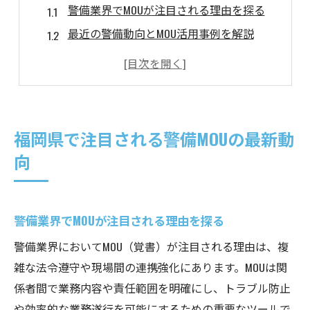
警備業界でMOUが注目される理由を探る
最近の警備動向とMOU活用事例を解説
警備現場でMOUが果たす新たな役割とは
警備の信頼性向上とMOUの密接な関係
警備員の業務効率とMOU最新情報まとめ
警備現場におけるMOU活用のポイント解説
福岡県で注目される警備MOUの最新動
警備現場でMOUを活かす具体的な方法
向
安全確保に役立つMOUの警備活用ポイント
警備員同士の連携を強化するMOU実践法
警備業界でMOUが注目される理由を探る
警備ミスを減らすためのMOU導入例
警備マニュアルとMOUの違いを理解しよう
警備業界においてMOU（覚書）が注目される理由は、複
雑な法令遵守や現場間の連携強化にあります。MOUは関
MOUを通じた警備業務効率化のヒント
係者間で業務内容や責任範囲を明確にし、トラブル防止
警備MOUが業務効率化にもたらす効果
や効率的な業務遂行を可能にするための重要なツールで