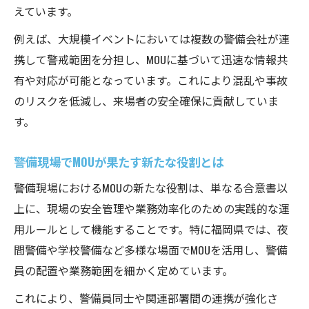
警備資格勉強時に押さえたいMOU知識
えています。
警備試験対策で役立つMOU実務ポイント
例えば、大規模イベントにおいては複数の警備会社が連
警備員のキャリアにMOUが必要な理由とは
携して警戒範囲を分担し、MOUに基づいて迅速な情報共
警備員キャリアアップにMOUがもたらす効果
有や対応が可能となっています。これにより混乱や事故
警備キャリアアップに効くMOUの活用法
のリスクを低減し、来場者の安全確保に貢献していま
警備員の昇進・昇給にMOUが有利な理由
す。
警備経験を活かすMOUの具体的な効果
警備現場でMOUが果たす新たな役割とは
警備現場でMOUを通じたスキル向上術
警備現場におけるMOUの新たな役割は、単なる合意書以
警備業界のキャリアチェンジとMOU活用
上に、現場の安全管理や業務効率化のための実践的な運
用ルールとして機能することです。特に福岡県では、夜
間警備や学校警備など多様な場面でMOUを活用し、警備
員の配置や業務範囲を細かく定めています。
これにより、警備員同士や関連部署間の連携が強化さ