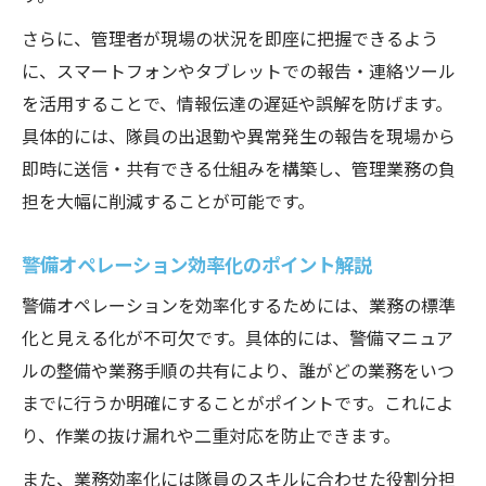
経験者が語る警備管理の年収アップ法
さらに、管理者が現場の状況を即座に把握できるよう
警備管理職が年収を上げるための実践ノウ
に、スマートフォンやタブレットでの報告・連絡ツール
ハウ
を活用することで、情報伝達の遅延や誤解を防げます。
具体的には、隊員の出退勤や異常発生の報告を現場から
警備資格取得で収入アップを目指すコツと
即時に送信・共有できる仕組みを構築し、管理業務の負
は
担を大幅に削減することが可能です。
警備業界で評価される経験と昇進ポイント
解説
警備オペレーション効率化のポイント解説
警備員の年収を左右する役職手当の特徴
警備オペレーションを効率化するためには、業務の標準
理不尽な警備現場で収入を安定させる工夫
化と見える化が不可欠です。具体的には、警備マニュア
働きやすさを実現する警備現場の実践策
ルの整備や業務手順の共有により、誰がどの業務をいつ
警備現場で働きやすさを高めるポイント紹
までに行うか明確にすることがポイントです。これによ
介
り、作業の抜け漏れや二重対応を防止できます。
警備員のストレスを減らす現場改善策とは
また、業務効率化には隊員のスキルに合わせた役割分担