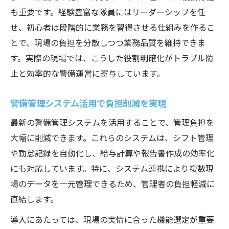
理不尽な警備負担を避けるための工夫を解
も重要です。経験豊富な隊員にはリーダーシップを任
説
せ、初心者は段階的に業務を習得させる仕組みを作るこ
警備員同士の連携強化で現場が変わる理由
とで、現場の負担を分散しつつ業務品質を維持できま
警備現場の働きやすさを支える管理ノウハ
す。実際の現場では、こうした役割明確化がトラブル防
ウ
止と効率的な警備運営に寄与しています。
警備管理システム導入で業務効率を向上
警備管理システム活用で負担削減を実現
警備管理システム導入で現場効率化を実現
警備ソフト活用で業務のムダを削減する方
最新の警備管理システムを活用することで、管理負担を
法
大幅に削減できます。これらのシステムは、シフト管理
や勤怠記録を自動化し、給与計算や報告書作成の効率化
スマート警備管制の導入事例と効果を解説
にも対応しています。特に、システム連携により複数現
警備業務に最適な管理システム選定のコツ
場のデータを一元管理できるため、管理者の負担軽減に
警備日報アプリが現場運用を改善する理由
直結します。
理不尽な負担を防ぐ警備管理の工夫とは
導入にあたっては、現場の実情に合った機能選定が重要
警備管理で理不尽な負担を減らす実践法