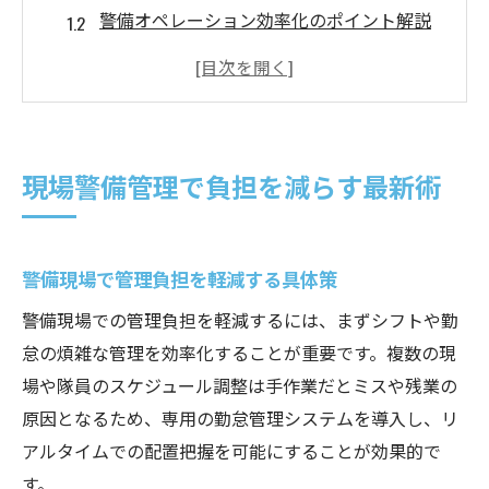
警備オペレーション効率化のポイント解説
警備管理システム活用で負担削減を実現
スマート警備管制導入の効果と現場変化
理不尽な警備負担を防ぐ現場工夫とは
シフト管理の効率化で警備業務が変わる
現場警備管理で負担を減らす最新術
警備シフト管理効率化の最新トレンド解説
警備現場で役立つシフト管理ツールの選び
方
警備現場で管理負担を軽減する具体策
シフト自動化で警備負担を大幅に軽減する
警備現場での管理負担を軽減するには、まずシフトや勤
方法
怠の煩雑な管理を効率化することが重要です。複数の現
警備員の労働環境改善につながるシフト最
場や隊員のスケジュール調整は手作業だとミスや残業の
適化
原因となるため、専用の勤怠管理システムを導入し、リ
アルタイムでの配置把握を可能にすることが効果的で
警備管制システム導入で業務効率が向上す
す。
る理由