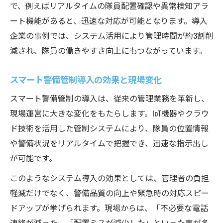
で、例えばリアルタイムの隊員配置確認や異常検知アラ
警備現場の不満を解消する管理者の役割
ート機能があると、迅速な対応が可能となります。導入
警備管制業務のきつさを改善するヒント
企業の事例では、システム活用により管理時間が約3割削
警備員の声を活かす現場フィードバック術
減され、隊員の働きやすさ向上にもつながっています。
警備管理職が求められる配慮と工夫を解説
スマート警備管制導入の効果と現場変化
スマート警備管制の導入は、従来の管理業務を革新し、
現場運営に大きな変化をもたらします。IoT機器やクラウ
ド技術を活用した管制システムにより、隊員の位置情報
や警備状況をリアルタイムで把握でき、迅速な指示出し
が可能です。
このようなシステム導入の効果としては、管理者の負担
軽減だけでなく、警備品質の向上や緊急時の対応スピー
ドアップが挙げられます。現場からは、「不必要な電話
連絡が減った」「配置ミスが減少した」といった声が多