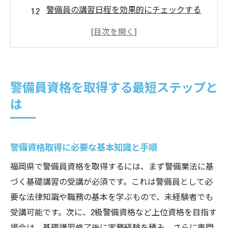
警備員の講習日程を効果的にチェックする
方法
福岡の警備資格申請書類準備のポイント
警備員3大資格の特徴と取得ルート
警備業界の人手不足と需要の高まりを解説
警備員資格を取得する最短ステップと
福岡県で警備職に挑戦したい方必見の手順
は
福岡の警備員資格取得フローを徹底解説
警備資格講習会場選びのポイントと注意点
警備員講習のカリキュラム内容と合格基準
警備資格取得に必要な基本知識と手順
警備業協会特別講習の申込手順まとめ
福岡県で警備員資格を取得するには、まず警備業法に基
交通誘導2級や施設警備2級取得のコツ
づく基礎講習の受講が必須です。これは警備員として必
要な法律知識や職務の基本を学ぶもので、未経験者でも
講習日程や申請書類準備の徹底ガイド
受講可能です。次に、2級警備資格など上位資格を目指す
警備資格講習日程の最新情報の調べ方
場合は、基礎講習修了後に実務経験を積み、さらに専門