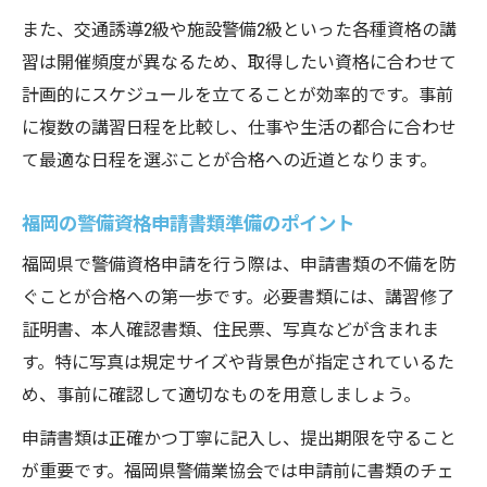
また、交通誘導2級や施設警備2級といった各種資格の講
実技・学科の警備試験合格のコツを伝授
習は開催頻度が異なるため、取得したい資格に合わせて
警備員資格取得のための自己管理術
計画的にスケジュールを立てることが効率的です。事前
警備講習受講前に確認するべき持ち物リス
に複数の講習日程を比較し、仕事や生活の都合に合わせ
ト
て最適な日程を選ぶことが合格への近道となります。
警備業界合格者が実践した勉強法とは
警備業界でキャリアを築くための基礎知識
福岡の警備資格申請書類準備のポイント
警備資格取得で広がるキャリアの可能性
福岡県で警備資格申請を行う際は、申請書類の不備を防
警備員指導教育責任者講習の概要と役割
ぐことが合格への第一歩です。必要書類には、講習修了
警備業界で求められるスキルと資質とは
証明書、本人確認書類、住民票、写真などが含まれま
警備資格取得後の昇進・昇給のポイント
す。特に写真は規定サイズや背景色が指定されているた
め、事前に確認して適切なものを用意しましょう。
警備業界の教育制度と長期キャリア形成
申請書類は正確かつ丁寧に記入し、提出期限を守ること
が重要です。福岡県警備業協会では申請前に書類のチェ