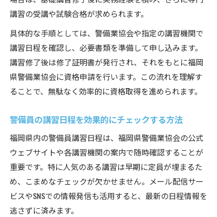
申請書類準備で押さえるべき警備員資格の
講習の受講や試験合格が求められます。
要点
具体的な手順としては、警備業協会や指定の講習機関で
警備業協会への提出書類一覧と作成のコツ
講習日程を確認し、必要書類を準備して申し込みます。
講習申し込みから合格発表までの流れ
講習修了後は修了証明書が発行され、それをもとに福岡
警備員指導教育責任者講習の受講手順
県警備業協会に資格申請を行います。この流れを理解す
初めて警備資格取得に挑む方の安心ポイント
ることで、無駄なく効率的に資格取得を進められます。
初心者が知っておきたい警備員資格の基礎
警備講習合格に役立つ事前準備の方法
警備員の講習日程を効果的にチェックする方法
警備員試験でよくある失敗と対策ポイント
福岡県内の警備員講習日程は、福岡県警備業協会の公式
警備資格取得を成功に導く学習スケジュー
ウェブサイトや各講習機関の案内で随時確認することが
ル
重要です。特に人気のある講習は早期に定員が埋まるた
め、こまめなチェックが欠かせません。メール配信サー
警備業界で安心して働くための心得
ビスやSNSでの情報発信も活用すると、最新の日程情報を
スムーズな合格を目指すための警備員準備術
逃さずに済みます。
警備資格講習で押さえるべき重要ポイント